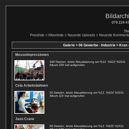
Bildarch
079 224 47
Sta
Preisliste
Albenliste
Neueste Uploads
Neueste Komment
Galerie
>
06 Gewerbe - Industrie
>
Kran 
Messeimpressionen
349 Dateien, letzte Aktualisierung am %12. %622 %2011
Album 339 mal aufgerufen
Cela Arbeitsbühnen
30 Dateien, letzte Aktualisierung am %12. %624 %2011
Album 110 mal aufgerufen
Jaso Crane
68 Dateien, letzte Aktualisierung am %12. %625 %2011