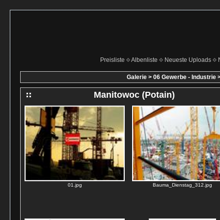
Preisliste
Albenliste
Neueste Uploads
Galerie
>
06 Gewerbe - Industrie
Manitowoc (Potain)
01.jpg
Bauma_Dienstag_312.jpg