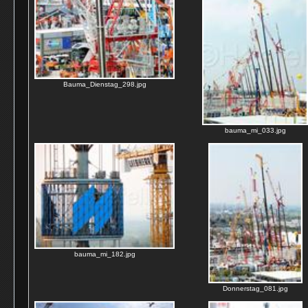
Bauma_Dienstag_298.jpg
bauma_mi_033.jpg
bauma_mi_182.jpg
Donnerstag_081.jpg