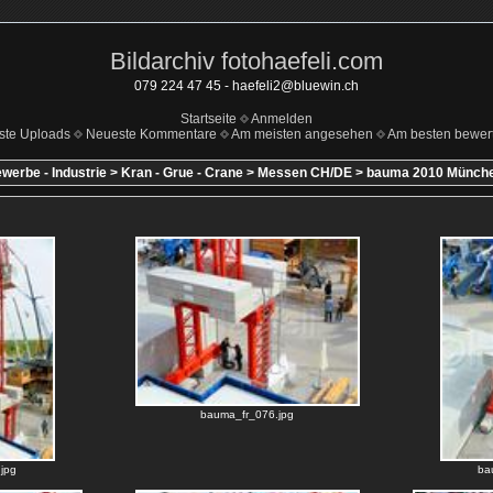
Bildarchiv fotohaefeli.com
079 224 47 45 - haefeli2@bluewin.ch
Startseite
Anmelden
ste Uploads
Neueste Kommentare
Am meisten angesehen
Am besten bewert
werbe - Industrie
>
Kran - Grue - Crane
>
Messen CH/DE
>
bauma 2010 Münch
bauma_fr_076.jpg
jpg
ba