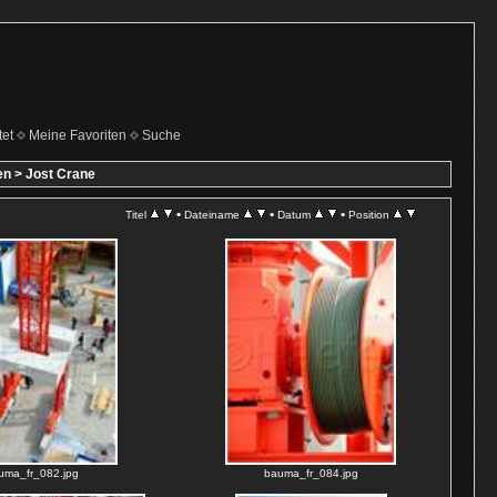
et
Meine Favoriten
Suche
en
>
Jost Crane
•
•
•
Titel
Dateiname
Datum
Position
uma_fr_082.jpg
bauma_fr_084.jpg