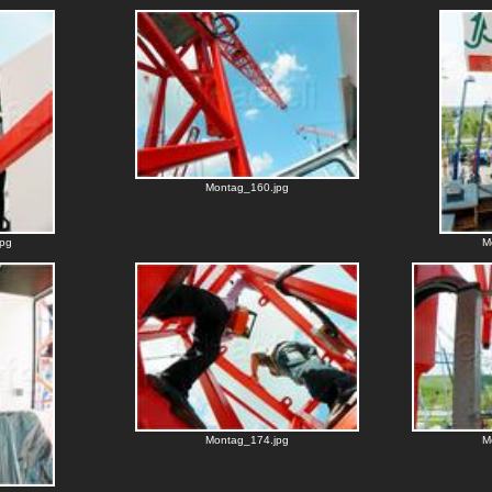
Montag_160.jpg
pg
M
Montag_174.jpg
M