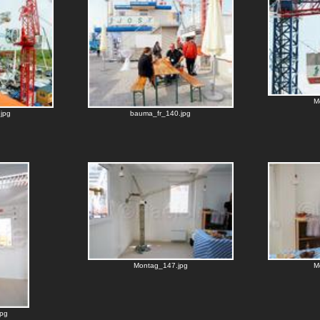
M
jpg
bauma_fr_140.jpg
Montag_147.jpg
M
pg