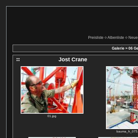
Preisliste
Albenliste
Neue
Galerie
>
06 Ge
Jost Crane
01.jpg
bauma_fr_075.