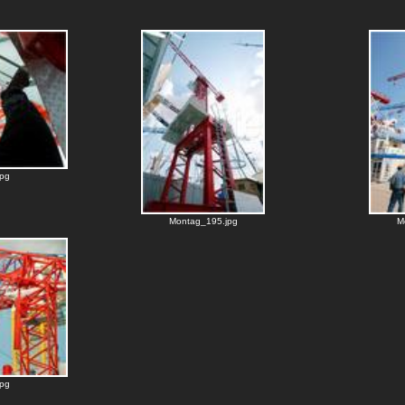
pg
Montag_195.jpg
M
pg