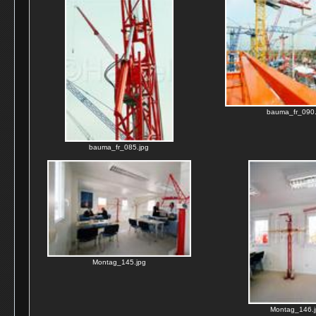
bauma_fr_090.
bauma_fr_085.jpg
Montag_145.jpg
Montag_146.j