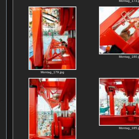
Montag_173.j
Montag_180.j
Montag_179.jpg
Montag_185.j