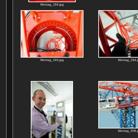
Montag_184.jpg
Montag_193.jpg
Montag_194.j
Montag_558.j