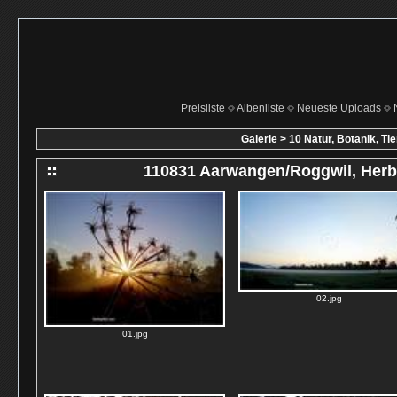
Preisliste
Albenliste
Neueste Uploads
Galerie
>
10 Natur, Botanik, Tie
110831 Aarwangen/Roggwil, Her
02.jpg
01.jpg