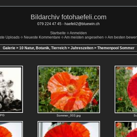
Bildarchiv fotohaefeli.com
079 224 47 45 - haefeli2@bluewin.ch
Startseite
Anmelden
ste Uploads
Neueste Kommentare
Am meisten angesehen
Am besten bewert
Galerie
>
10 Natur, Botanik, Tierreich
>
Jahreszeiten
>
Themenpool Sommer
JPG
Sommer_003.jpg
S