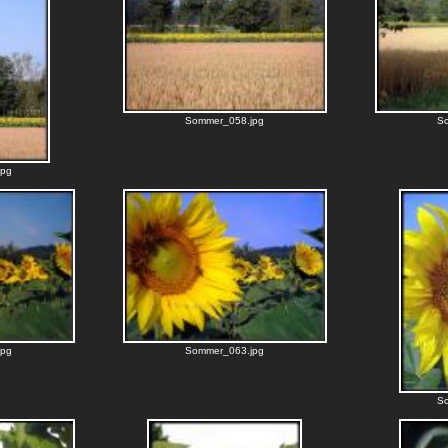
Sommer_058.jpg
S
jpg
jpg
Sommer_063.jpg
S