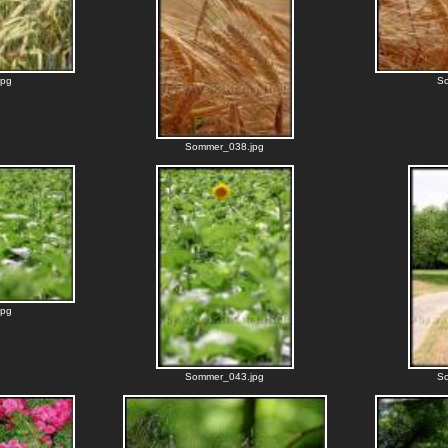
jpg
S
Sommer_038.jpg
jpg
Sommer_043.jpg
S