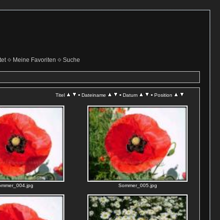
et
Meine Favoriten
Suche
•
•
•
Titel
Dateiname
Datum
Position
ommer_004.jpg
Sommer_005.jpg