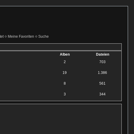
et
Meine Favoriten
Suche
Alben
Dateien
2
703
19
1.386
8
561
3
344