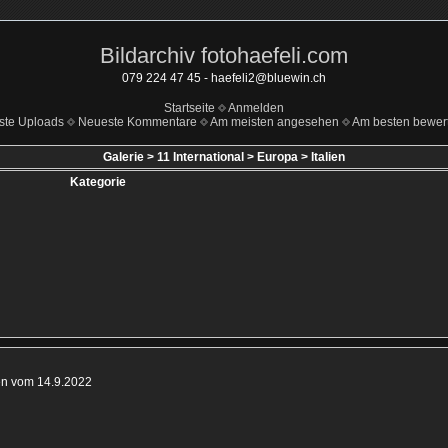
Bildarchiv fotohaefeli.com
079 224 47 45 - haefeli2@bluewin.ch
Startseite
Anmelden
ste Uploads
Neueste Kommentare
Am meisten angesehen
Am besten bewert
Galerie
>
11 International
>
Europa
>
Italien
Kategorie
en vom 14.9.2022